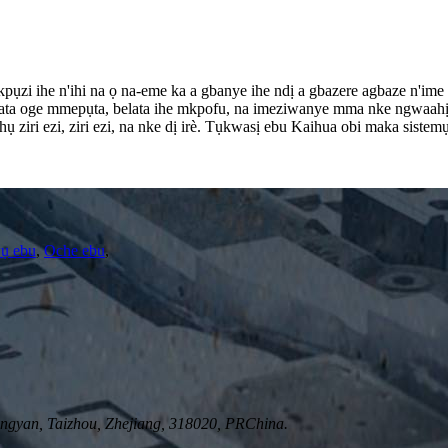
kpụzi ihe n'ihi na ọ na-eme ka a gbanye ihe ndị a gbazere agbaze n'im
lata oge mmepụta, belata ihe mkpofu, na imeziwanye mma nke ngwaahịa
ụ ziri ezi, ziri ezi, na nke dị irè. Tụkwasị ebu Kaihua obi maka sist
ụ ebu
,
Oche ebu
,
ngyan, Taizhou, Zhejiang, 318020, PRChina.