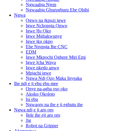
Ngwaahịa Njem
Ngwaahịa Gburugburu Ebe Obibi
Ngwa
Ọgwụ na ịkpụzi igwe
Igwe Nchọpụta Ọnwụ
Igwe Ịfụ Ọkụ
Igwe Mgbakwunye
Igwe ịkụ ọkpọ
Ebe Nrụpụta Ihe CNC
EDM
Igwe Mkpọchi Oghere Miri Emi
Igwe Ịcha Waya
Igwe nkedo anwụ
Mpịachi igwe
Ngwa Ndị Ọzọ Maka Inyeaka
Ihe ndị e ji ebu ebu mee
Onye na-agba ọsọ ọkụ
Akụkụ Ọkọlọtọ
Isi ebu
Ngwaọrụ na ihe e ji egbutu ihe
Ngwa ndị e ji arụ ọrụ
Ịlele ihe eji arụ ọrụ
Jig
Rọbọt na Gripper
Akụrụngwa