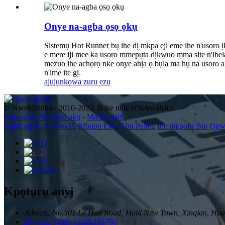
Onye na-agba ọsọ ọkụ
Sistemụ Hot Runner bụ ihe dị mkpa eji eme ihe n'usoro ị
e mere iji mee ka usoro mmepụta dịkwuo mma site n'ibe
mezuo ihe achọrọ nke onye ahịa ọ bụla ma hụ na usoro ah
n'ime ite gị.
ajụjụ
nkọwa zuru ezu
© Nwebiisinka - 2010-2022: Ikike niile echekwabara.
Ngwaahịa Na-ekpo ọkụ
-
Maapụ saịtị
Ogidi ụgbọala
,
Ebu IP
,
Mbupu Ebu
,
Ebu Pallet
,
Ihe mkpofu Bin Ọgw
Kpọtụrụ anyị
Adreesị: No.301 Le Hua Road, Mold New Town, Xinqian, Hua
Ekwentị: 0086-13586195760