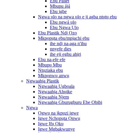
Ebu Pallet
Mbupu ájá
Ebu igbe
Ngwa ụlọ na ngwa ụlọ e ji agba ntụtụ ebu
Ebu ngwá ụlọ
Ebu Ngwa Ụlọ
Ebu Plastik Ndị Ọzọ
Mkpọpụta ebu/mpịachi ebu
ihe ndị na-aga n'ihu
nnyefe dies
ihe eji egbu ahịrị
Ebu na-efe efe
Mbupụ Mbu
Ntụziaka ebu
Mkpọnwụ anwụ
Ngwaahịa Plastik
Ngwaahịa Ụgbọala
Ngwaahịa Ahụike
Ngwaahịa Njem
Ngwaahịa Gburugburu Ebe Obibi
Ngwa
Ọgwụ na ịkpụzi igwe
Igwe Nchọpụta Ọnwụ
Igwe Ịfụ Ọkụ
Igwe Mgbakwunye